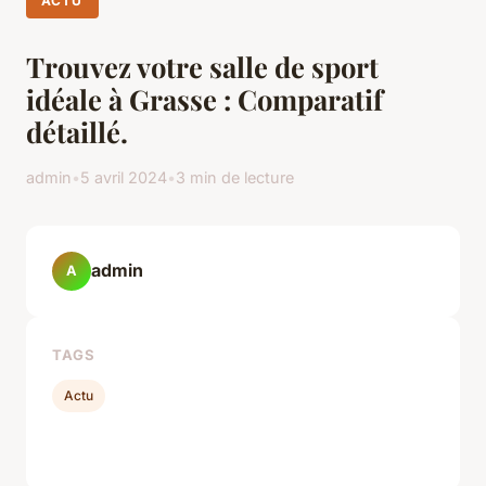
ACTU
Trouvez votre salle de sport
idéale à Grasse : Comparatif
détaillé.
admin
•
5 avril 2024
•
3 min de lecture
admin
A
TAGS
Actu