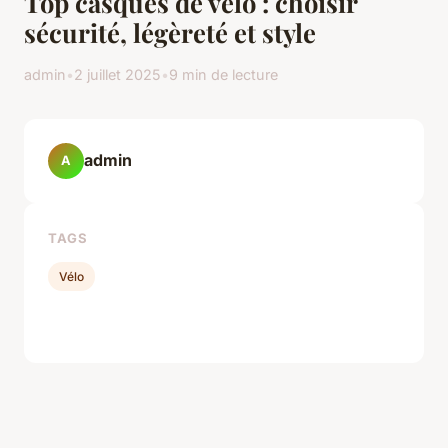
Top casques de velo : choisir
sécurité, légèreté et style
admin
•
2 juillet 2025
•
9 min de lecture
admin
A
TAGS
Vélo