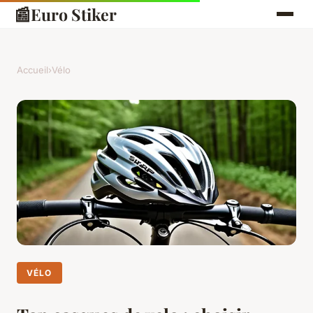
📰
Euro Stiker
Accueil
›
Vélo
VÉLO