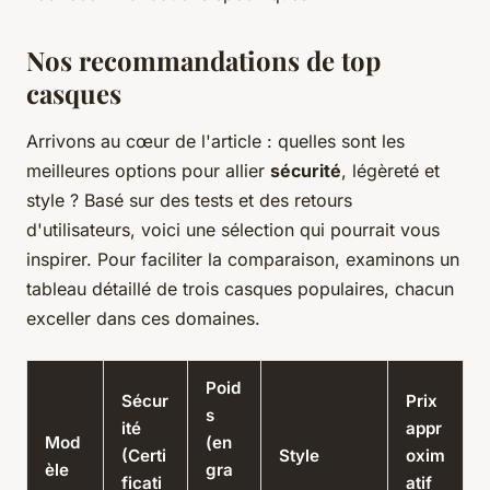
Nos recommandations de top
casques
Arrivons au cœur de l'article : quelles sont les
meilleures options pour allier
sécurité
, légèreté et
style ? Basé sur des tests et des retours
d'utilisateurs, voici une sélection qui pourrait vous
inspirer. Pour faciliter la comparaison, examinons un
tableau détaillé de trois casques populaires, chacun
exceller dans ces domaines.
Poid
Sécur
Prix
s
ité
appr
Mod
(en
(Certi
Style
oxim
èle
gra
ficati
atif