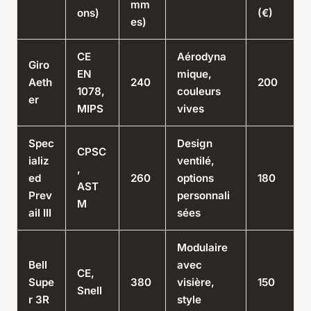
mm
ons)
(€)
es)
CE
Aérodyna
Giro
EN
mique,
Aeth
240
200
1078,
couleurs
er
MIPS
vives
Spec
Design
CPSC
ializ
ventilé,
,
ed
260
options
180
AST
Prev
personnali
M
ail III
sées
Modulaire
Bell
avec
CE,
Supe
380
visière,
150
Snell
r 3R
style