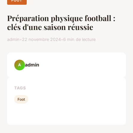
FOOT
Préparation physique football :
clés d'une saison réussie
admin
•
22 novembre 2024
•
6 min de lecture
admin
A
TAGS
Foot