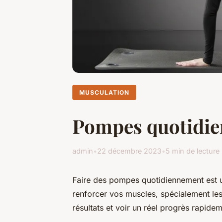
MUSCULATION
Pompes quotidien
admin
•
22 décembre 2023
•
5 min de lecture
Faire des pompes quotidiennement est u
renforcer vos muscles, spécialement le
résultats et voir un réel progrès rapide