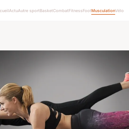
cueil
Actu
Autre sport
Basket
Combat
Fitness
Foot
Musculation
Vélo