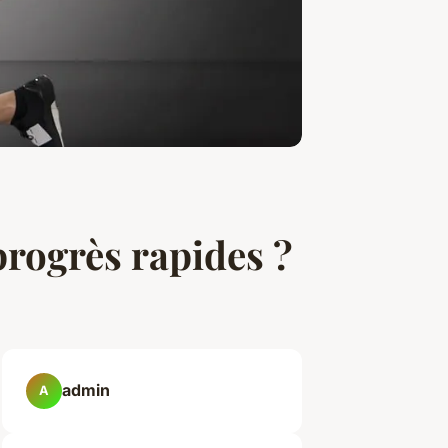
rogrès rapides ?
admin
A