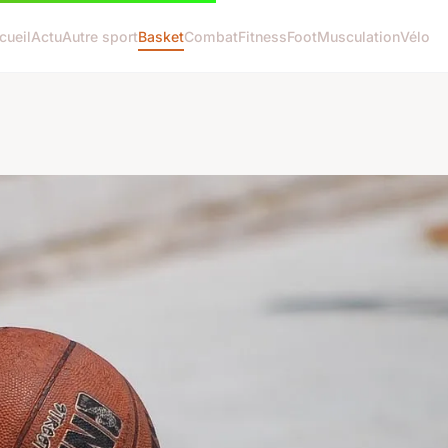
cueil
Actu
Autre sport
Basket
Combat
Fitness
Foot
Musculation
Vélo