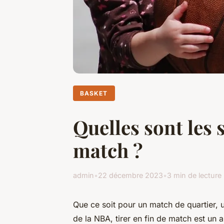
BASKET
Quelles sont les s
match ?
admin
•
22 décembre 2023
•
3 min de lecture
Que ce soit pour un
match
de quartier, 
de la NBA, tirer en fin de match est un a