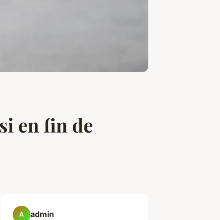
si en fin de
admin
A