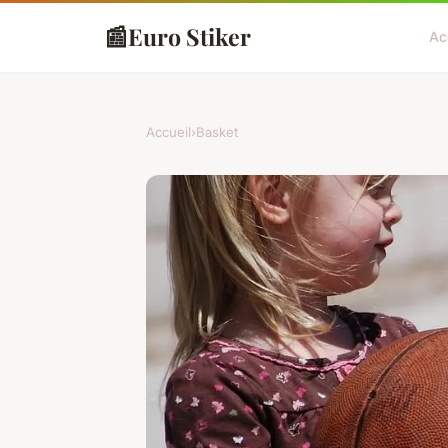
📰
Euro Stiker
Ac
Accueil
›
Basket