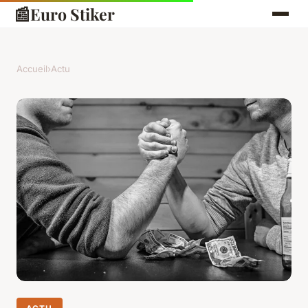
📰
Euro Stiker
Accueil
›
Actu